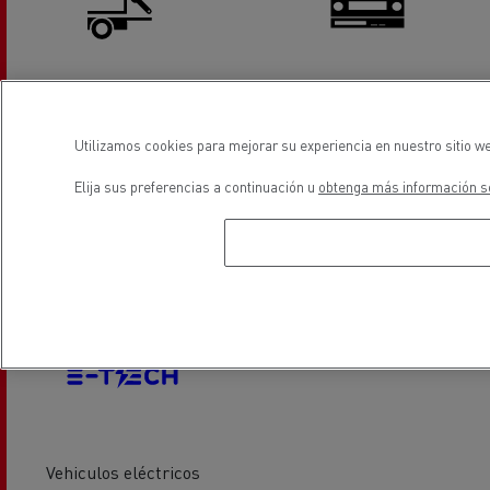
Servicios y reparación de
Tacógrafos
elevadores traseros
Utilizamos cookies para mejorar su experiencia en nuestro sitio we
Elija sus preferencias a continuación u
obtenga más información so
Servicio de neumáticos
Sustitución de lunas
Vehiculos eléctricos