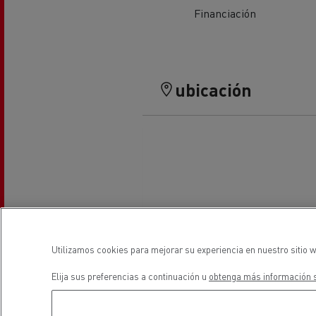
Financiación
El Grupo Delanchy
Guerlain
Feldschlösschen - Carlsberg
ubicación
Utilizamos cookies para mejorar su experiencia en nuestro sitio w
Elija sus preferencias a continuación u
obtenga más información s