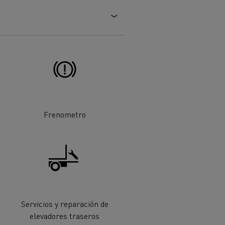
Frenometro
ehículos
Transporte de mercancías
rucks
 actividad
Transporte eficaz de sus
mercancías
Servicios y reparación de
Formación del
elevadores traseros
Optifleet portal
personal de gestión