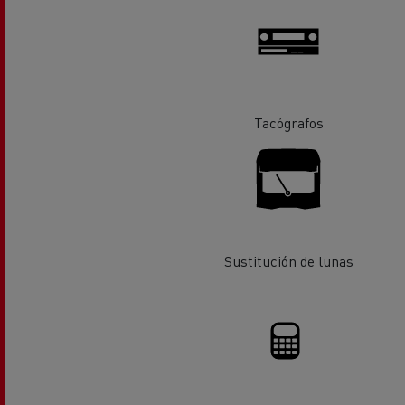
Equipamiento para
Servi
ayuntamientos
bomb
Forma
condu
Recogida de residuos
Tacógrafos
Servicio 24/7
Nuestra visión
Energías para la descarbonización
¿Qué energía es la adecuada para mi negocio?
Transporte de hormigón
¿Qué energía alternativa elegir para su camió
Renault Trucks reduce las emisiones de CO2
Sustitución de lunas
Eficacia del combustible
El sueño del ingeniero
Diseño: la revolución del camión eléctrico
Ventajas del leasing de camiones eléctricos