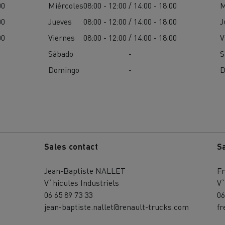
00
Miércoles
08:00 - 12:00 / 14:00 - 18:00
M
00
Jueves
08:00 - 12:00 / 14:00 - 18:00
J
00
Viernes
08:00 - 12:00 / 14:00 - 18:00
V
Sábado
-
S
Domingo
-
D
Sales contact
S
Jean-Baptiste NALLET
Fr
V`hicules Industriels
V`
06 65 89 73 33
06
jean-baptiste.nallet@renault-trucks.com
fr