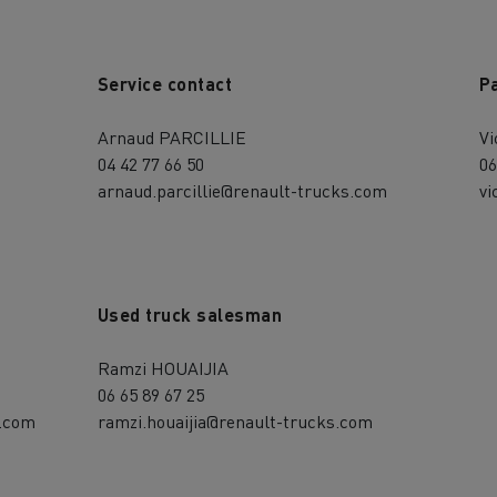
Service contact
Pa
Arnaud PARCILLIE
Vi
04 42 77 66 50
06
arnaud.parcillie@renault-trucks.com
vi
Used truck salesman
Ramzi HOUAIJIA
06 65 89 67 25
s.com
ramzi.houaijia@renault-trucks.com