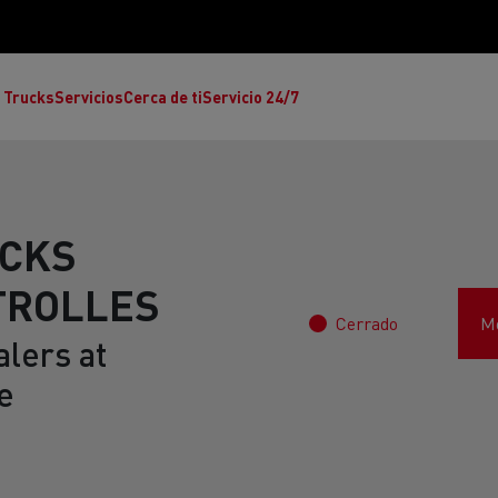
 Trucks
Servicios
Cerca de ti
Servicio 24/7
UCKS
TROLLES
Cerrado
Mo
Reclamaciones
lers at
e
Noticias
ult Trucks E-Tech T
rafic Red Edition
T-P Road
Renault Trucks E-Tech C
T X-64
Ren
s - Confort
Accesorios - Diseño
Acces
Únete a la Familia de 