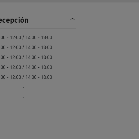
Nuestra oferta 100% electrica
recepción
teras en
Materiales de construcción de
:00 - 12:00 / 14:00 - 18:00
carreteras en Francia
:00 - 12:00 / 14:00 - 18:00
nault Trucks E-Tech
:00 - 12:00 / 14:00 - 18:00
Master
:00 - 12:00 / 14:00 - 18:00
:00 - 12:00 / 14:00 - 18:00
-
-
Renault Trucks K
Renault Trucks C
¿Qué vehículo comercial es
al para
mejor para las empresas
n
Infraestructuras de carga
o
alimentarias?