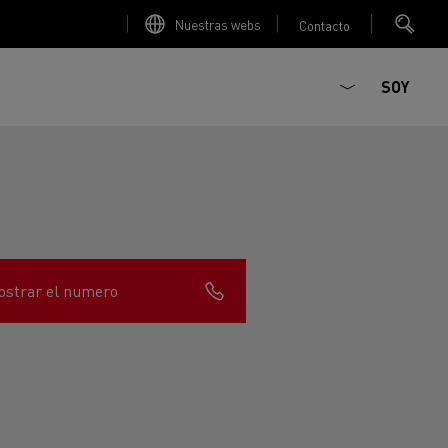
Nuestras webs
Contacto
SOY
strar el numero
ault Trucks E-Tech D
T-Selection
Renault Trucks E-Tech D
T 01 Racing
WIDE Eléctrico
orios - Seguridad
Accesorios - Optimización
Renault Trucks