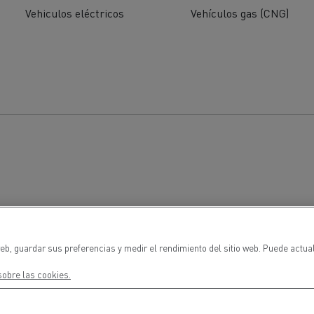
Vehiculos eléctricos
Vehículos gas (CNG)
eb, guardar sus preferencias y medir el rendimiento del sitio web. Puede actua
obre las cookies.