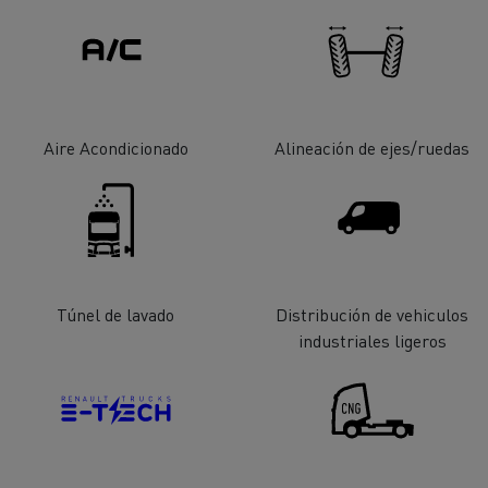
cios de emergencia y
Operación de mantenim
eros
carreteras
ción de
Map ToolBox
ctores
Aire Acondicionado
Alineación de ejes/ruedas
Movimiento de tierras
Transporte de m
n?
Túnel de lavado
Distribución de vehiculos
industriales ligeros