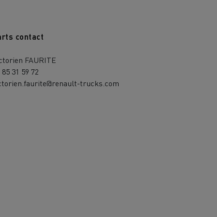
rts contact
ctorien FAURITE
 85 31 59 72
ctorien.faurite@renault-trucks.com