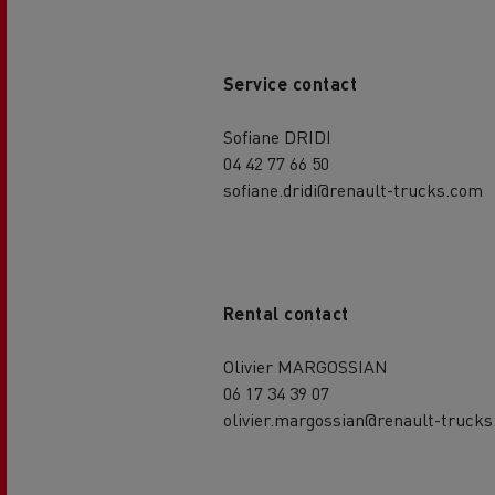
Service contact
Sofiane DRIDI
04 42 77 66 50
sofiane.dridi@renault-trucks.com
Rental contact
Olivier MARGOSSIAN
06 17 34 39 07
olivier.margossian@renault-truck