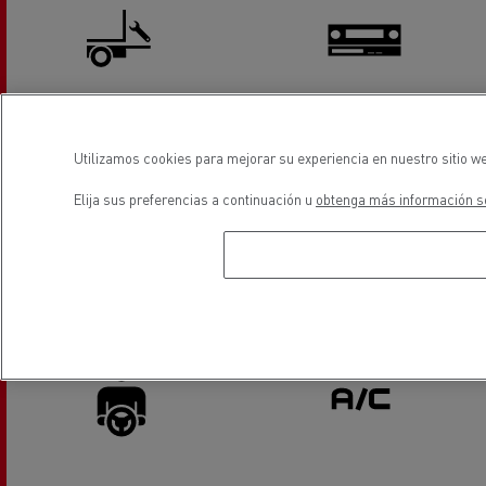
Servicios y reparación de
Tacógrafos
Utilizamos cookies para mejorar su experiencia en nuestro sitio we
elevadores traseros
Elija sus preferencias a continuación u
obtenga más información so
Servicio de neumáticos
Sustitución de lunas