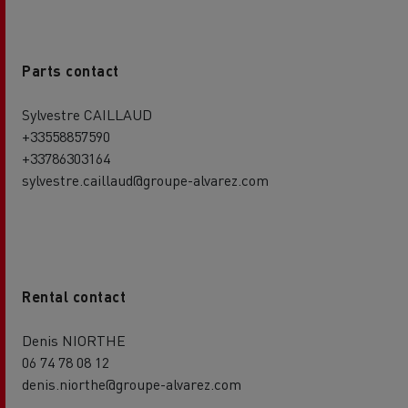
Parts contact
Sylvestre CAILLAUD
+33558857590
+33786303164
sylvestre.caillaud@groupe-alvarez.com
Rental contact
Denis NIORTHE
06 74 78 08 12
denis.niorthe@groupe-alvarez.com