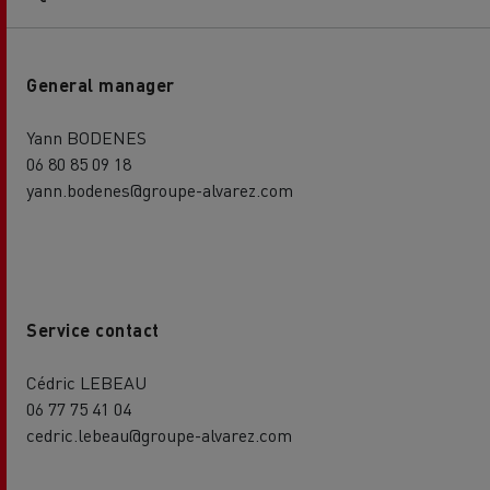
General manager
Yann BODENES
06 80 85 09 18
yann.bodenes@groupe-alvarez.com
Service contact
Cédric LEBEAU
06 77 75 41 04
cedric.lebeau@groupe-alvarez.com