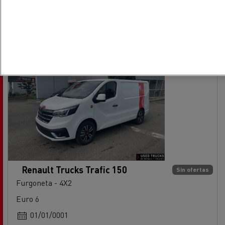
Ref: 73145
Renault Trucks Trafic 150
Sin ofertas
Furgoneta - 4X2
Euro 6
01/01/0001