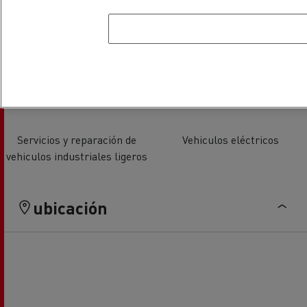
Servicios y reparación de
Sala de descanso conductores
camiones
Servicios y reparación de
Vehiculos eléctricos
vehiculos industriales ligeros
ubicación