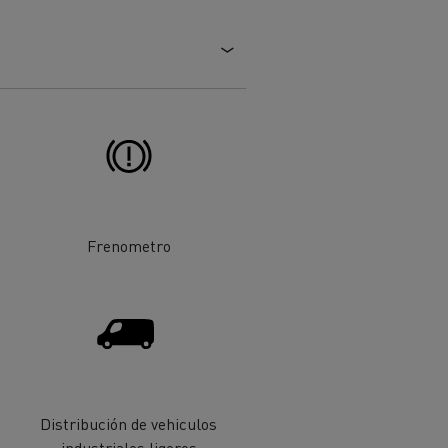
ehículos
Transporte de mercancías
Frenometro
rucks
 actividad
Transporte eficaz de sus
mercancías
Formación del
Distribución de vehiculos
Optifleet portal
personal de gestión
industriales ligeros