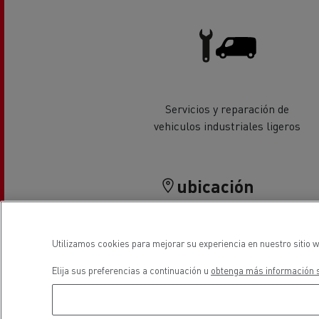
Equipamiento para
Servi
ayuntamientos
bomb
Forma
condu
Recogida de residuos
Servicios y reparación de
Servicio 24/7
Nuestra visión
vehiculos industriales ligeros
Energías para la descarbonización
¿Qué energía es la adecuada para mi negocio?
Transporte de hormigón
¿Qué energía alternativa elegir para su camió
ubicación
Renault Trucks reduce las emisiones de CO2
Eficacia del combustible
Utilizamos cookies para mejorar su experiencia en nuestro sitio w
El sueño del ingeniero
Elija sus preferencias a continuación u
obtenga más información s
Diseño: la revolución del camión eléctrico
Ventajas del leasing de camiones eléctricos