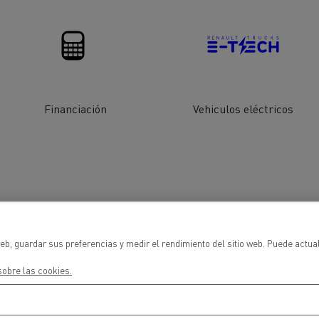
cios de emergencia y
Operación de mantenim
eros
carreteras
ción de
Map ToolBox
ctores
Financiación
Vehiculos eléctricos
Movimiento de tierras
Transporte de m
n?
eb, guardar sus preferencias y medir el rendimiento del sitio web. Puede actua
obre las cookies.