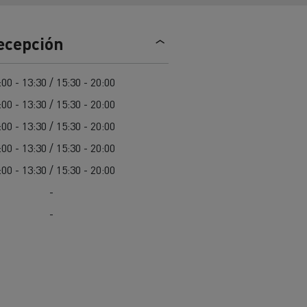
Nuestra oferta 100% electrica
recepción
teras en
Materiales de construcción de
:00 - 13:30 / 15:30 - 20:00
carreteras en Francia
:00 - 13:30 / 15:30 - 20:00
nault Trucks E-Tech
:00 - 13:30 / 15:30 - 20:00
Master
:00 - 13:30 / 15:30 - 20:00
:00 - 13:30 / 15:30 - 20:00
-
-
Renault Trucks K
Renault Trucks C
¿Qué vehículo comercial es
al para
mejor para las empresas
n
Infraestructuras de carga
o
alimentarias?