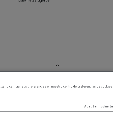
iento de
de flotas
Saneamiento alcantarillado
ateriales
lizar o cambiar sus preferencias en nuestro centro de preferencias de cookies 
Aceptar todas la