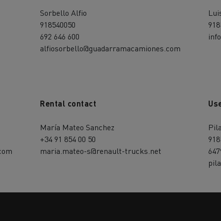
Sorbello Alfio
Lui
918540050
918
692 646 600
inf
alfiosorbello@guadarramacamiones.com
Rental contact
Us
María Mateo Sanchez
Pil
+34 91 854 00 50
918
com
maria.mateo-s@renault-trucks.net
647
pil