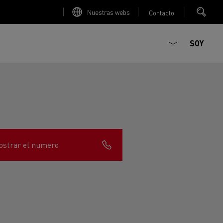
Nuestras webs
Contacto
SOY
strar el numero
ault Trucks E-Tech D
T-Selection
Renault Trucks E-Tech D
T 01 Racing
WIDE Eléctrico
orios - Seguridad
Accesorios - Optimización
Renault Trucks