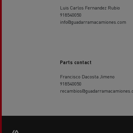
Luis Carlos Fernandez Rubio
918540050
info@guadarramacamiones.com
Parts contact
Francisco Dacosta Jimeno
918540050
recambios@guadarramacamiones.