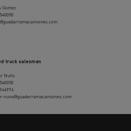
s Gomez
540050
o@guadarramacamiones.com
ed truck salesman
ar Nuño
540050
944974
ar-nuno@guadarramacamiones.com