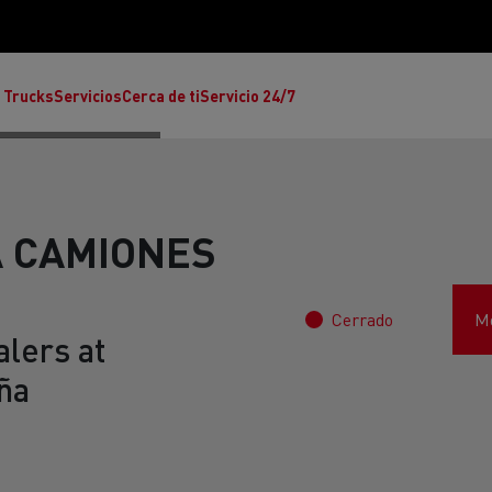
 Trucks
Servicios
Cerca de ti
Servicio 24/7
 CAMIONES
Cerrado
Mo
Reclamaciones
lers at
ña
Noticias
ult Trucks E-Tech T
rafic Red Edition
T-P Road
Renault Trucks E-Tech C
T X-64
Ren
s - Confort
Accesorios - Diseño
Acces
Únete a la Familia de 