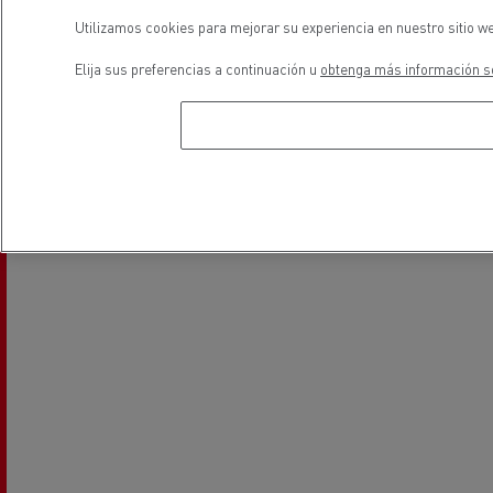
Utilizamos cookies para mejorar su experiencia en nuestro sitio we
Elija sus preferencias a continuación u
obtenga más información so
Servicios y reparación de
Financiación
vehiculos industriales ligeros
ubicación