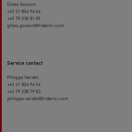
Gilles Gounon
+41 21 804 94 64
+41 79 230 81 09
gilles.gounon@friderici.com
Service contact
Phlippe Varidel
+41 21 804 94 94
+41 79 238 79 83
philippe.varidel@friderici.com