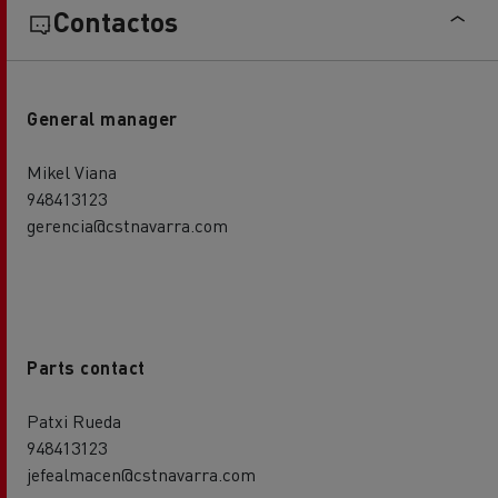
Contactos
General manager
Mikel Viana
948413123
gerencia@cstnavarra.com
Parts contact
Patxi Rueda
948413123
jefealmacen@cstnavarra.com