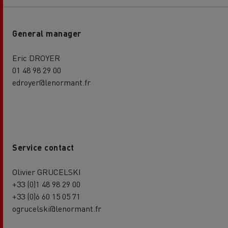
General manager
Eric DROYER
01 48 98 29 00
edroyer@lenormant.fr
Service contact
Olivier GRUCELSKI
+33 (0)1 48 98 29 00
+33 (0)6 60 15 05 71
ogrucelski@lenormant.fr