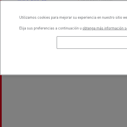
Utilizamos cookies para mejorar su experiencia en nuestro sitio we
Vehiculos eléctricos
Vehiculos de ocasión _Renault
Elija sus preferencias a continuación u
obtenga más información so
Trucks
ubicación