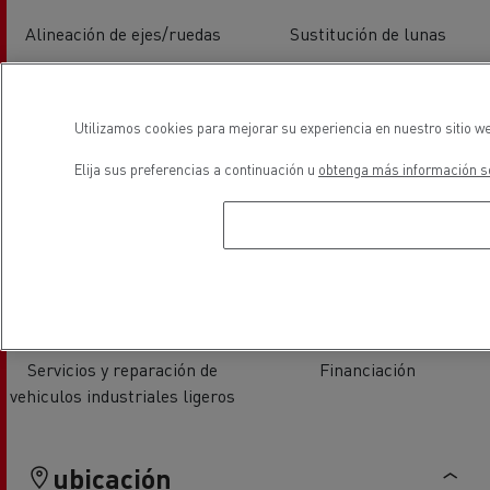
Alineación de ejes/ruedas
Sustitución de lunas
Utilizamos cookies para mejorar su experiencia en nuestro sitio we
Elija sus preferencias a continuación u
obtenga más información so
Sala de descanso conductores
Aire Acondicionado
Servicios y reparación de
Financiación
vehiculos industriales ligeros
ubicación