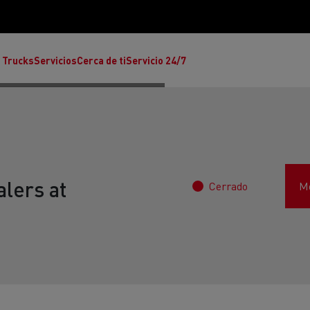
 Trucks
Servicios
Cerca de ti
Servicio 24/7
lers at
Cerrado
Mo
Reclamaciones
Noticias
ult Trucks E-Tech T
rafic Red Edition
T-P Road
Renault Trucks E-Tech C
T X-64
Ren
s - Confort
Accesorios - Diseño
Acces
Únete a la Familia de 