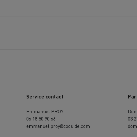
Service contact
Par
Emmanuel PROY
Dom
06 18 50 90 66
03 2
emmanuel.proy@coquide.com
dom