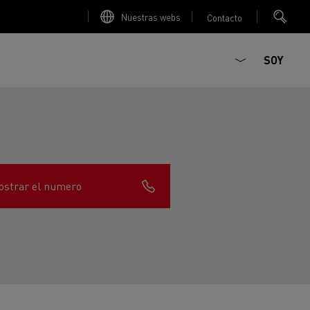
Nuestras webs
Contacto
SOY
strar el numero
ault Trucks E-Tech D
T-Selection
Renault Trucks E-Tech D
T 01 Racing
WIDE Eléctrico
orios - Seguridad
Accesorios - Optimización
Renault Trucks