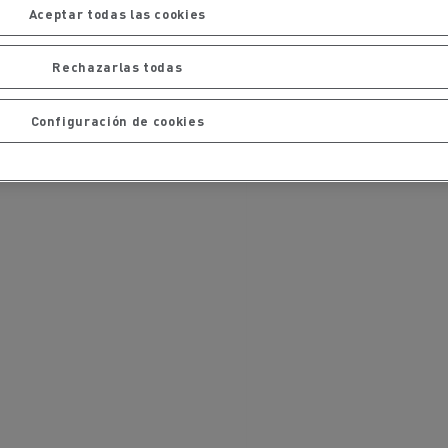
iento de
de flotas
Aceptar todas las cookies
Saneamiento alcantarillado
Rechazarlas todas
Configuración de cookies
ateriales