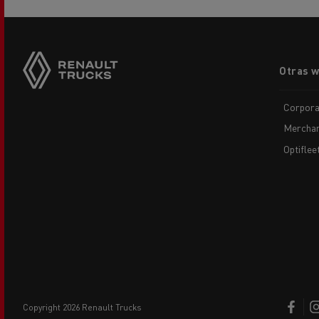
Footer
Otras 
menu
Corpora
Merchan
Optiflee
copyright 2026 Renault Trucks