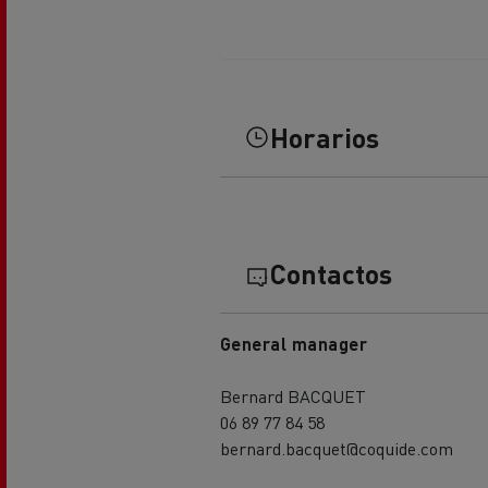
El Grupo Delanchy
Guerlain
Feldschlösschen - Carlsberg
Horarios
Contactos
General manager
Bernard BACQUET
06 89 77 84 58
bernard.bacquet@coquide.com