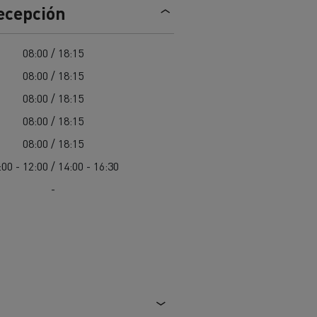
recepción
Nuestra oferta 100% electrica
08:00 / 18:15
08:00 / 18:15
teras en
Materiales de construcción de
carreteras en Francia
08:00 / 18:15
08:00 / 18:15
nault Trucks E-Tech
Master
08:00 / 18:15
:00 - 12:00 / 14:00 - 16:30
-
Renault Trucks K
Renault Trucks C
¿Qué vehículo comercial es
al para
mejor para las empresas
n
Infraestructuras de carga
o
alimentarias?