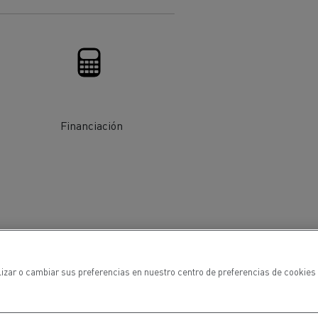
Financiación
ehículos
Transporte de mercancías
rucks
 actividad
Transporte eficaz de sus
mercancías
lizar o cambiar sus preferencias en nuestro centro de preferencias de cookies 
Formación del
Optifleet portal
personal de gestión