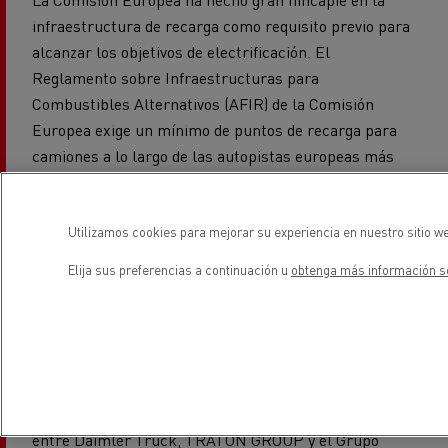
infraestructura de recarga como requisito previo para
alcanzar los objetivos de electrificación. El
Reglamento sobre Infraestructuras para
Combustibles Alternativos (AFIR) de la Comisión
Europea exige un mínimo de puntos de recarga para
camiones a lo largo de las autopistas europeas más
importantes (red RTE-T). La directiva actual estipula
que
debe haber
estaciones de carga con al
menos
una estación de carga de 350 kW como mínimo cada
Utilizamos cookies para mejorar su experiencia en nuestro sitio we
60 km en las rutas principales y cada 120 km en las
Elija sus preferencias a continuación u
obtenga más información so
redes ampliadas para 2030
.
Milence
es una empresa dedicada a la construcción y
gestión de soluciones públicas de recarga para
camiones y autocares eléctricos de batería en Europa.
Creada en julio de 2022 como una empresa conjunta
entre Daimler Truck, TRATON GROUP y el Grupo