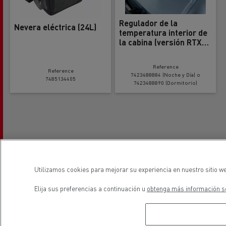
Regulador de la
Nevera eléctrica (24L)
temperatura interior de
la cabina (versión RTX
1000)
Reference
Reference
7423488884 (Noche y Día) o
7485134405
7423488890 (Dormitorio)
Utilizamos cookies para mejorar su experiencia en nuestro sitio we
Elija sus preferencias a continuación u
obtenga más información so