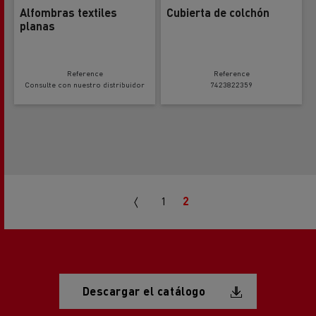
Alfombras textiles
Cubierta de colchón
planas
Reference
Reference
Consulte con nuestro distribuidor
7423822359
Pagination
Previous
1
2
page
Document
Descargar el catálogo