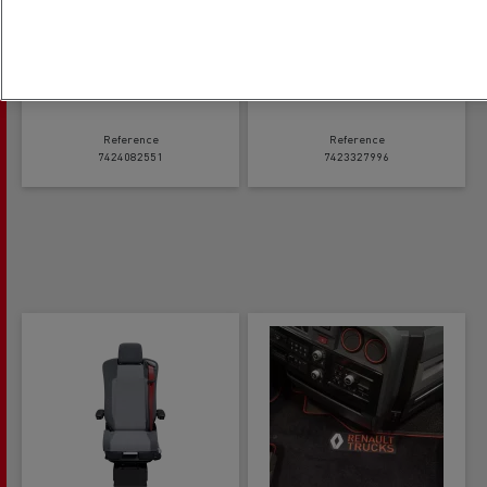
Regulador de la
Respaldo de la hamaca
temperatura interior de
la cabina
Reference
Reference
7424082551
7423327996