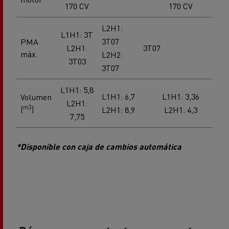
L2H1:
L1H1: 3T
3T07
PMA
L2H1:
3T07
máx.
L2H2:
3T03
3T07
L1H1: 5,8
L1H1: 6,7
L1H1: 3,36
Volumen
L2H1:
m3
(
)
L2H1: 8,9
L2H1: 4,3
7,75
*Disponible con caja de cambios automática
Póngase en contacto con nuestros
expertos