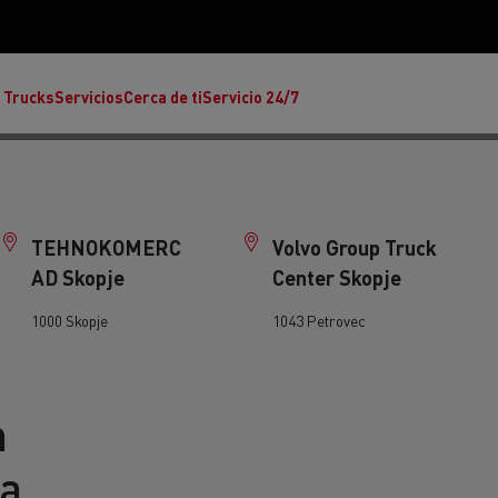
 Trucks
Servicios
Cerca de ti
Servicio 24/7
TEHNOKOMERC
Volvo Group Truck
AD Skopje
Center Skopje
1000 Skopje
1043 Petrovec
Reclamaciones
Noticias
n
ult Trucks E-Tech T
Renault Trucks E-Tech C
Ren
rafic Red Edition
T-P Road
T X-64
s - Confort
Accesorios - Diseño
Acces
Únete a la Familia de 
a