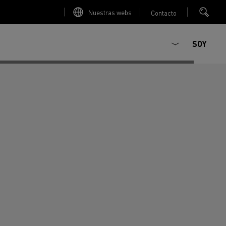
Nuestras webs
Contacto
SOY
ault Trucks E-Tech D
Renault Trucks E-Tech D
T-Selection
T 01 Racing
WIDE Eléctrico
orios - Seguridad
Accesorios - Optimización
Renault Trucks