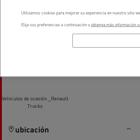
Utilizamos cookies para mejorar su experiencia en nuestro sitio we
Elija sus preferencias a continuación u
obtenga más información so
Distribución de vehiculos
Vehículos gas (CNG)
industriales ligeros
Vehiculos de ocasión _Renault
Trucks
ubicación