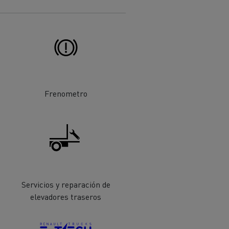
Frenometro
ehículos
Transporte de mercancías
rucks
 actividad
Transporte eficaz de sus
mercancías
Servicios y reparación de
elevadores traseros
Formación del
Optifleet portal
personal de gestión