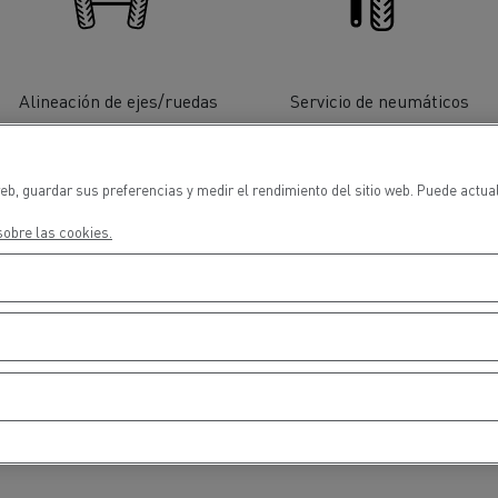
cios de emergencia y
Operación de mantenim
eros
carreteras
ción de
Map ToolBox
Alineación de ejes/ruedas
Servicio de neumáticos
ctores
eb, guardar sus preferencias y medir el rendimiento del sitio web. Puede actua
obre las cookies.
Movimiento de tierras
Transporte de m
n?