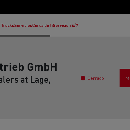
 Trucks
Servicios
Cerca de ti
Servicio 24/7
etrieb GmbH
lers at Lage,
Cerrado
Mo
Reclamaciones
Noticias
ult Trucks E-Tech T
rafic Red Edition
T-P Road
Renault Trucks E-Tech C
T X-64
Ren
s - Confort
Accesorios - Diseño
Acces
Únete a la Familia de 