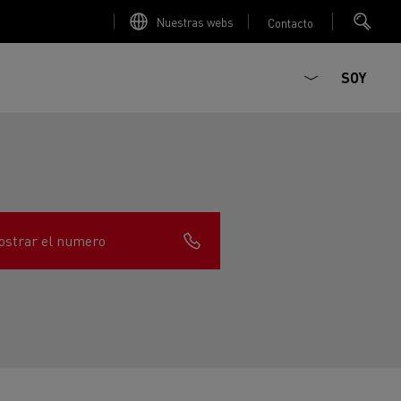
Nuestras webs
Contacto
SOY
strar el numero
ault Trucks E-Tech D
T-Selection
Renault Trucks E-Tech D
T 01 Racing
WIDE Eléctrico
orios - Seguridad
Accesorios - Optimización
Renault Trucks