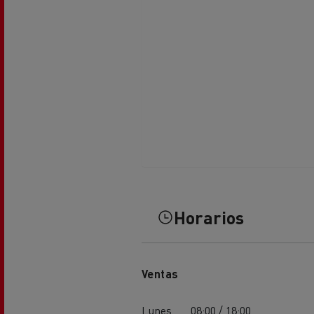
El Grupo Delanchy
Guerlain
Feldschlösschen - Carlsberg
Horarios
Ventas
Lunes
08:00 / 18:00