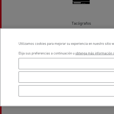
Equipamiento para
Servi
ayuntamientos
bomb
Forma
Tacógrafos
condu
Recogida de residuos
Servicio 24/7
Nuestra visión
ubicación
Utilizamos cookies para mejorar su experiencia en nuestro sitio w
Energías para la descarbonización
Elija sus preferencias a continuación u
obtenga más información s
¿Qué energía es la adecuada para mi negocio?
Transporte de hormigón
¿Qué energía alternativa elegir para su camió
Renault Trucks reduce las emisiones de CO2
Eficacia del combustible
El sueño del ingeniero
Diseño: la revolución del camión eléctrico
Ventajas del leasing de camiones eléctricos