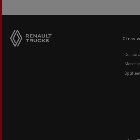
Footer
Otras 
menu
Corpora
Merchan
Optiflee