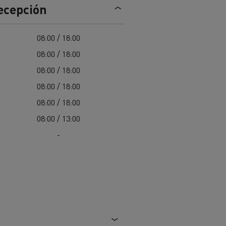
recepción
Nuestra oferta 100% electrica
08:00 / 18:00
08:00 / 18:00
teras en
Materiales de construcción de
carreteras en Francia
08:00 / 18:00
08:00 / 18:00
nault Trucks E-Tech
Master
08:00 / 18:00
08:00 / 13:00
-
Renault Trucks K
Renault Trucks C
¿Qué vehículo comercial es
al para
mejor para las empresas
n
Infraestructuras de carga
o
alimentarias?