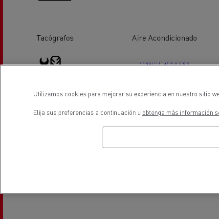
Tacógrafos
Aire Acondicionado
Utilizamos cookies para mejorar su experiencia en nuestro sitio we
Servicio de neumáticos
Vehiculos eléctricos
Elija sus preferencias a continuación u
obtenga más información so
ubicación