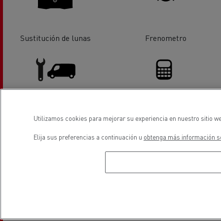
Sustitución de lunas
Frenometro
Servicios y reparación de
Financiación
Utilizamos cookies para mejorar su experiencia en nuestro sitio we
vehiculos industriales ligeros
Elija sus preferencias a continuación u
obtenga más información so
Distribución de vehiculos
Vehículos gas (CNG)
industriales ligeros