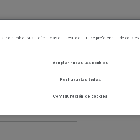
iento de
de flotas
Saneamiento alcantarillado
Distribución de vehiculos
industriales ligeros
lizar o cambiar sus preferencias en nuestro centro de preferencias de cookies 
Aceptar todas las cookies
ateriales
Rechazarlas todas
Configuración de cookies