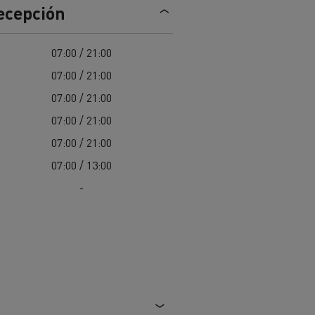
recepción
Nuestra oferta 100% electrica
07:00 / 21:00
07:00 / 21:00
teras en
Materiales de construcción de
carreteras en Francia
07:00 / 21:00
07:00 / 21:00
nault Trucks E-Tech
Master
07:00 / 21:00
07:00 / 13:00
-
Renault Trucks K
Renault Trucks C
¿Qué vehículo comercial es
al para
mejor para las empresas
n
Infraestructuras de carga
o
alimentarias?