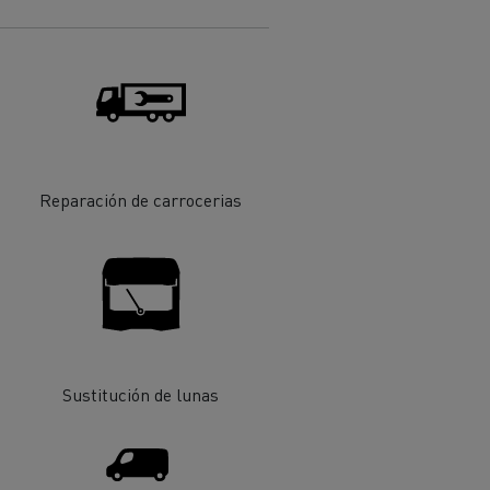
Reparación de carrocerias
ehículos
Transporte de mercancías
rucks
 actividad
Transporte eficaz de sus
mercancías
Sustitución de lunas
Formación del
Optifleet portal
personal de gestión