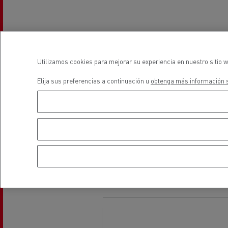
Equipamiento para
Servi
ayuntamientos
bomb
Aire Acondicionado
Forma
condu
Recogida de residuos
Utilizamos cookies para mejorar su experiencia en nuestro sitio w
Elija sus preferencias a continuación u
obtenga más información s
Servicio 24/7
Nuestra visión
Energías para la descarbonización
¿Qué energía es la adecuada para mi negocio?
Transporte de hormigón
Vehículos gas (CNG)
¿Qué energía alternativa elegir para su camió
Renault Trucks reduce las emisiones de CO2
Eficacia del combustible
ubicación
El sueño del ingeniero
Diseño: la revolución del camión eléctrico
Ventajas del leasing de camiones eléctricos