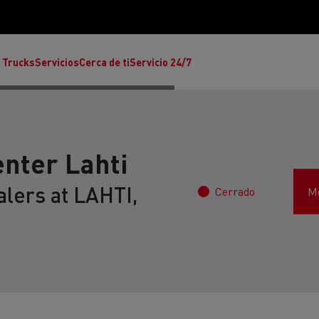
 Trucks
Servicios
Cerca de ti
Servicio 24/7
enter Lahti
alers at LAHTI,
Cerrado
Mo
Reclamaciones
Noticias
ult Trucks E-Tech T
rafic Red Edition
T-P Road
Renault Trucks E-Tech C
T X-64
Ren
s - Confort
Accesorios - Diseño
Acces
Únete a la Familia de 