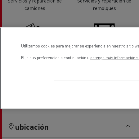
Servicios y reparación de
Servicios y reparación de
camiones
remolques
Utilizamos cookies para mejorar su experiencia en nuestro sitio we
Hidraúlico
Tacógrafos
Elija sus preferencias a continuación u
obtenga más información so
Servicio de neumáticos
Vehiculos eléctricos
ubicación