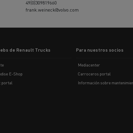
49(0)309819660
frank.weineck@volvo.com
webs de Renault Trucks
Para nuestros socios
te
Mediacenter
dise E-Shop
Carroceros portal
t portal
Información sobre mantenimien