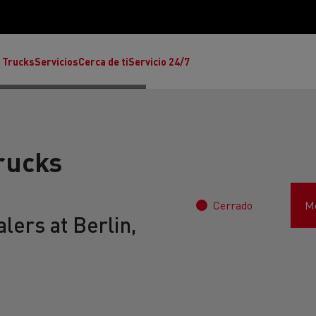
 Trucks
Servicios
Cerca de ti
Servicio 24/7
rucks
Cerrado
Mo
Reclamaciones
lers at Berlin,
Noticias
ult Trucks E-Tech T
rafic Red Edition
T-P Road
Renault Trucks E-Tech C
T X-64
Ren
s - Confort
Accesorios - Diseño
Acces
Únete a la Familia de 