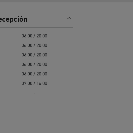
Nuestra oferta 100% electrica
recepción
teras en
Materiales de construcción de
06:00 / 20:00
carreteras en Francia
06:00 / 20:00
nault Trucks E-Tech
06:00 / 20:00
Master
06:00 / 20:00
06:00 / 20:00
07:00 / 16:00
-
Renault Trucks K
Renault Trucks C
¿Qué vehículo comercial es
al para
mejor para las empresas
n
Infraestructuras de carga
o
alimentarias?