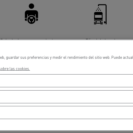
cios de emergencia y
Operación de mantenim
eros
carreteras
ción de
Map ToolBox
ctores
Sala de descanso conductores
Túnel de lavado
eb, guardar sus preferencias y medir el rendimiento del sitio web. Puede actua
Movimiento de tierras
Transporte de m
obre las cookies.
n?