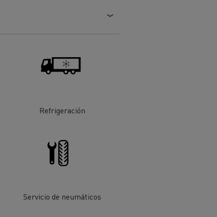
Refrigeración
ehículos
Transporte de mercancías
rucks
 actividad
Transporte eficaz de sus
mercancías
Servicio de neumáticos
Formación del
Optifleet portal
personal de gestión