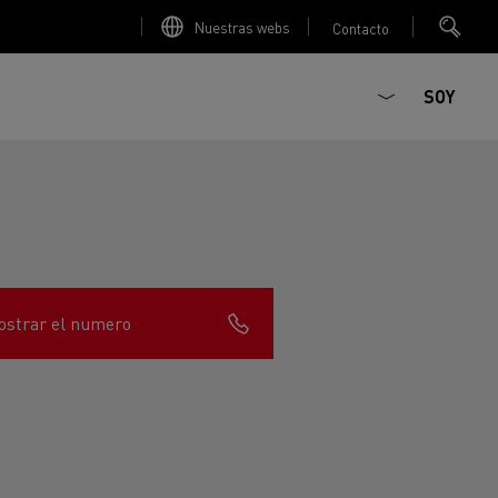
Nuestras webs
Contacto
SOY
strar el numero
ault Trucks E-Tech D
T-Selection
Renault Trucks E-Tech D
T 01 Racing
WIDE Eléctrico
orios - Seguridad
Accesorios - Optimización
Renault Trucks