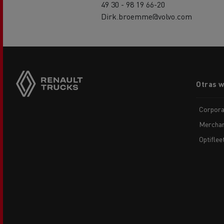
49 30 - 98 19 66-20
Dirk.broemme@volvo.com
Footer
Otras 
menu
Corpora
Merchan
Optiflee