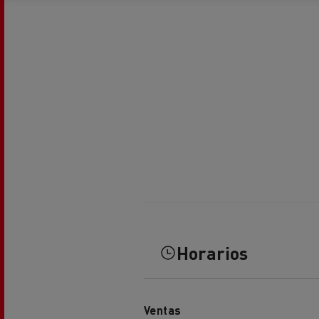
El Grupo Delanchy
Guerlain
Feldschlösschen - Carlsberg
Horarios
Ventas