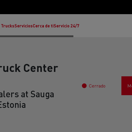
 Trucks
Servicios
Cerca de ti
Servicio 24/7
ruck Center
Cerrado
Mo
Reclamaciones
alers at Sauga
Estonia
Noticias
ult Trucks E-Tech T
rafic Red Edition
T-P Road
Renault Trucks E-Tech C
T X-64
Ren
s - Confort
Accesorios - Diseño
Acces
Únete a la Familia de 