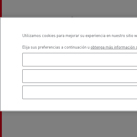
Equipamiento para
Servi
ayuntamientos
bomb
ubicación
Forma
condu
Recogida de residuos
Utilizamos cookies para mejorar su experiencia en nuestro sitio w
Elija sus preferencias a continuación u
obtenga más información s
Servicio 24/7
Nuestra visión
Energías para la descarbonización
¿Qué energía es la adecuada para mi negocio?
Transporte de hormigón
¿Qué energía alternativa elegir para su camió
Renault Trucks reduce las emisiones de CO2
Eficacia del combustible
El sueño del ingeniero
Diseño: la revolución del camión eléctrico
Ventajas del leasing de camiones eléctricos