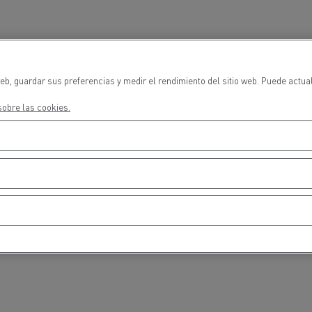
cios de emergencia y
Operación de mantenim
eros
carreteras
ción de
Map ToolBox
ctores
eb, guardar sus preferencias y medir el rendimiento del sitio web. Puede actua
obre las cookies.
Movimiento de tierras
Transporte de m
n?