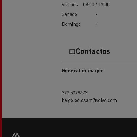
Viernes
08:00 / 17:00
Sábado
-
Domingo
-
Contactos
General manager
372 5079473
heigo.poldsam@volvo.com
Footer