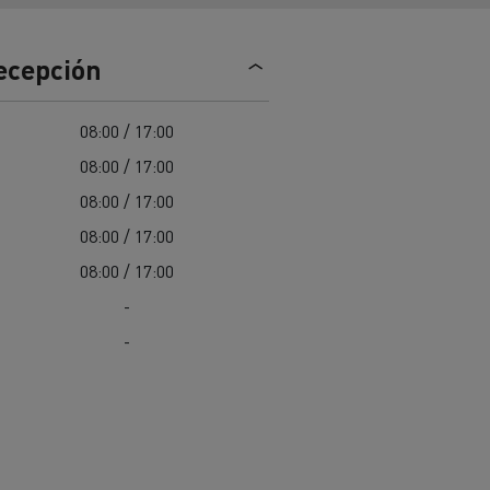
Nuestra oferta 100% electrica
recepción
teras en
Materiales de construcción de
08:00 / 17:00
carreteras en Francia
08:00 / 17:00
nault Trucks E-Tech
08:00 / 17:00
Master
08:00 / 17:00
08:00 / 17:00
-
-
Renault Trucks K
Renault Trucks C
¿Qué vehículo comercial es
al para
mejor para las empresas
n
Infraestructuras de carga
o
alimentarias?