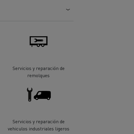
Servicios y reparación de
ehículos
Transporte de mercancías
remolques
rucks
 actividad
Transporte eficaz de sus
mercancías
Servicios y reparación de
Formación del
vehiculos industriales ligeros
Optifleet portal
personal de gestión