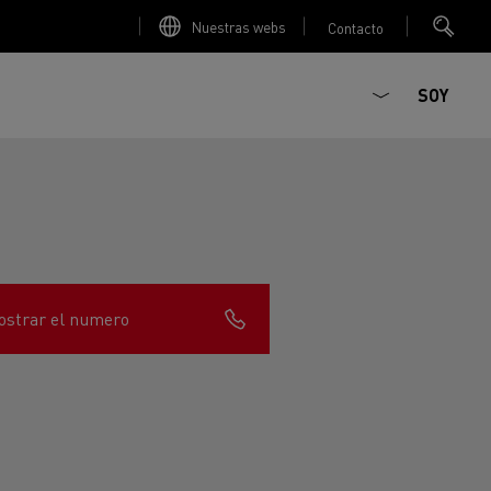
Nuestras webs
Contacto
SOY
strar el numero
ault Trucks E-Tech D
T-Selection
Renault Trucks E-Tech D
T 01 Racing
WIDE Eléctrico
orios - Seguridad
Accesorios - Optimización
Renault Trucks