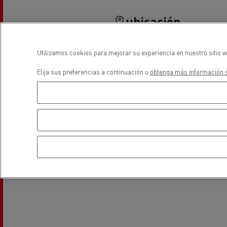
Equipamiento para
Servi
ayuntamientos
bomb
ubicación
Forma
condu
Utilizamos cookies para mejorar su experiencia en nuestro sitio w
Recogida de residuos
Elija sus preferencias a continuación u
obtenga más información s
Servicio 24/7
Nuestra visión
Energías para la descarbonización
¿Qué energía es la adecuada para mi negocio?
Transporte de hormigón
¿Qué energía alternativa elegir para su camió
Renault Trucks reduce las emisiones de CO2
Eficacia del combustible
El sueño del ingeniero
Diseño: la revolución del camión eléctrico
Ventajas del leasing de camiones eléctricos