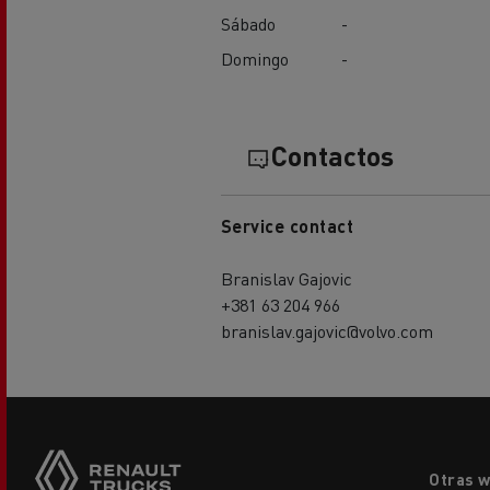
Sábado
-
Domingo
-
Contactos
Service contact
Branislav Gajovic
+381 63 204 966
branislav.gajovic@volvo.com
Footer
Otras 
menu