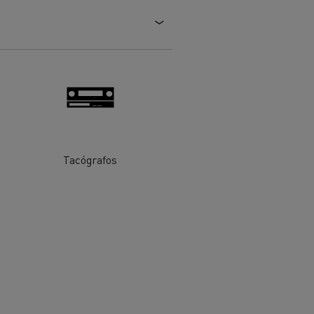
Tacógrafos
ehículos
Transporte de mercancías
rucks
 actividad
Transporte eficaz de sus
mercancías
Formación del
Optifleet portal
personal de gestión