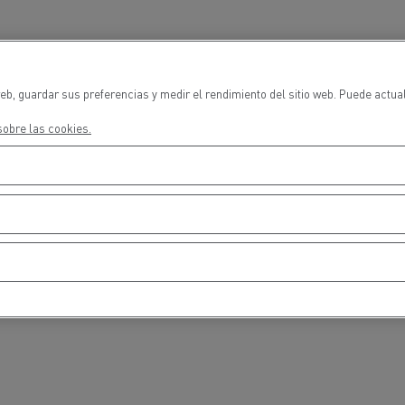
cios de emergencia y
Operación de mantenim
eros
carreteras
ción de
Map ToolBox
ctores
eb, guardar sus preferencias y medir el rendimiento del sitio web. Puede actua
obre las cookies.
Movimiento de tierras
Transporte de m
n?