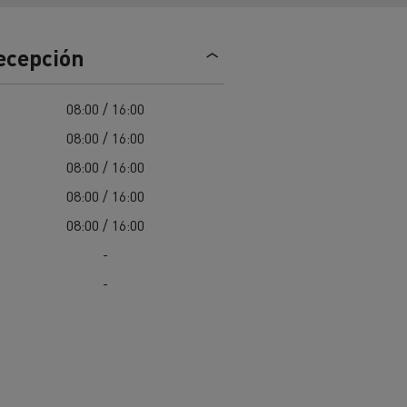
Nuestra oferta 100% electrica
recepción
teras en
Materiales de construcción de
08:00 / 16:00
carreteras en Francia
08:00 / 16:00
nault Trucks E-Tech
08:00 / 16:00
Master
08:00 / 16:00
08:00 / 16:00
-
-
Renault Trucks K
Renault Trucks C
¿Qué vehículo comercial es
al para
mejor para las empresas
n
Infraestructuras de carga
o
alimentarias?