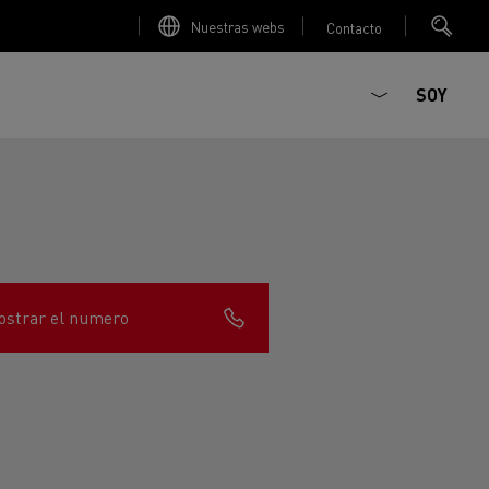
Nuestras webs
Contacto
SOY
strar el numero
ault Trucks E-Tech D
T-Selection
Renault Trucks E-Tech D
T 01 Racing
WIDE Eléctrico
orios - Seguridad
Accesorios - Optimización
Renault Trucks