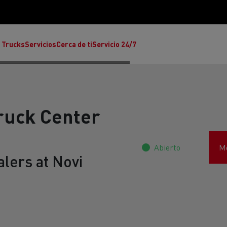
 Trucks
Servicios
Cerca de ti
Servicio 24/7
ruck Center
Abierto
Mo
Reclamaciones
lers at Novi
Noticias
ult Trucks E-Tech T
rafic Red Edition
T-P Road
Renault Trucks E-Tech C
T X-64
Ren
s - Confort
Accesorios - Diseño
Acces
Únete a la Familia de 