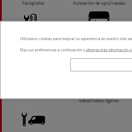
Tacógrafos
Alineación de ejes/ruedas
Utilizamos cookies para mejorar su experiencia en nuestro sitio we
Servicio de neumáticos
Sustitución de lunas
Elija sus preferencias a continuación u
obtenga más información so
Aire Acondicionado
Distribución de vehiculos
industriales ligeros