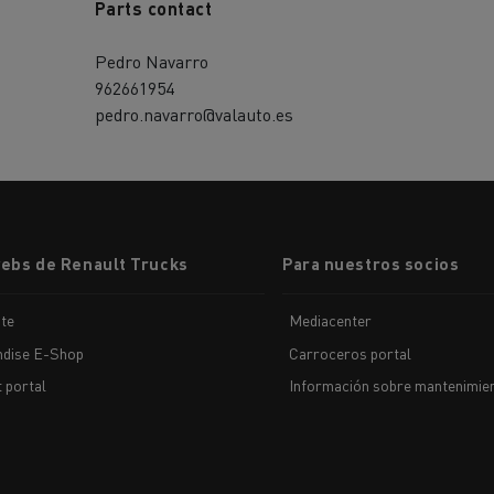
Parts contact
Pedro Navarro
962661954
pedro.navarro@valauto.es
webs de Renault Trucks
Para nuestros socios
te
Mediacenter
dise E-Shop
Carroceros portal
t portal
Información sobre mantenimien