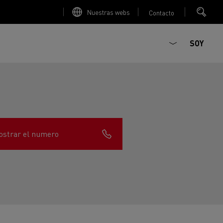
Nuestras webs
Contacto
SOY
strar el numero
ault Trucks E-Tech D
T-Selection
Renault Trucks E-Tech D
T 01 Racing
WIDE Eléctrico
orios - Seguridad
Accesorios - Optimización
Renault Trucks