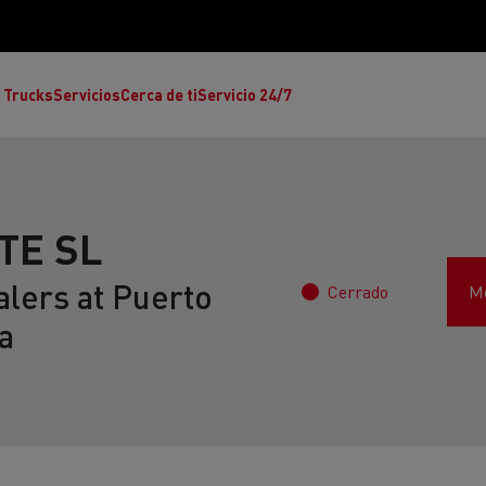
 Trucks
Servicios
Cerca de ti
Servicio 24/7
TE SL
alers at Puerto
Cerrado
Mo
Reclamaciones
a
Noticias
ult Trucks E-Tech T
rafic Red Edition
T-P Road
Renault Trucks E-Tech C
T X-64
Ren
s - Confort
Accesorios - Diseño
Acces
Únete a la Familia de 