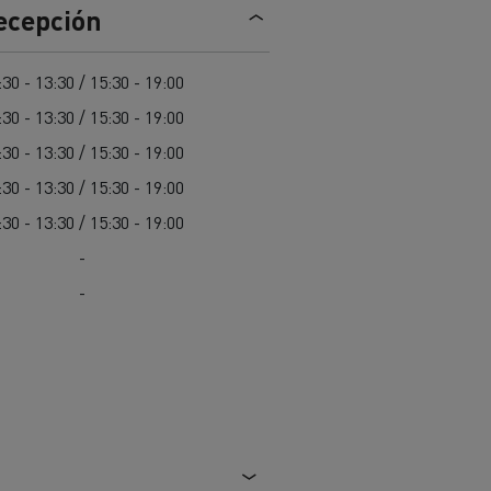
recepción
Nuestra oferta 100% electrica
:30 - 13:30 / 15:30 - 19:00
:30 - 13:30 / 15:30 - 19:00
teras en
Materiales de construcción de
carreteras en Francia
:30 - 13:30 / 15:30 - 19:00
:30 - 13:30 / 15:30 - 19:00
nault Trucks E-Tech
Master
:30 - 13:30 / 15:30 - 19:00
-
-
Renault Trucks K
Renault Trucks C
¿Qué vehículo comercial es
al para
mejor para las empresas
n
Infraestructuras de carga
o
alimentarias?