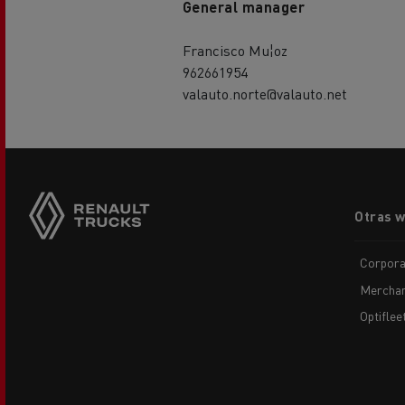
General manager
Francisco Mu¦oz
962661954
valauto.norte@valauto.net
Footer
Otras 
menu
Corpora
Merchan
Optiflee