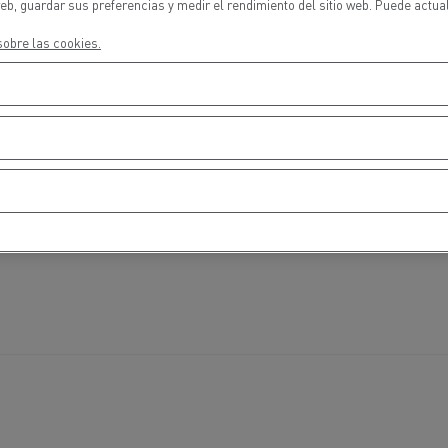
eb, guardar sus preferencias y medir el rendimiento del sitio web. Puede actua
cios de emergencia y
Operación de mantenim
eros
carreteras
obre las cookies.
ción de
Map ToolBox
ctores
Movimiento de tierras
Transporte de m
n?