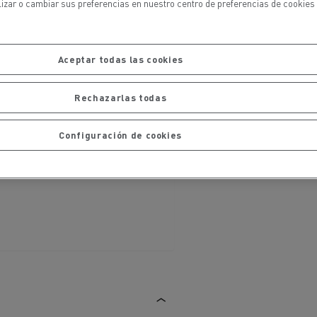
lizar o cambiar sus preferencias en nuestro centro de preferencias de cookies 
iento de
de flotas
Saneamiento alcantarillado
Aceptar todas las cookies
Rechazarlas todas
Configuración de cookies
ateriales