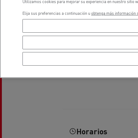
Utilizamos cookies para mejorar su experiencia en nuestro sitio w
Equipamiento para
Servi
ayuntamientos
bomb
Elija sus preferencias a continuación u
obtenga más información s
Forma
condu
Recogida de residuos
Servicio 24/7
Nuestra visión
Energías para la descarbonización
¿Qué energía es la adecuada para mi negocio?
Transporte de hormigón
¿Qué energía alternativa elegir para su camió
Renault Trucks reduce las emisiones de CO2
Eficacia del combustible
El sueño del ingeniero
Diseño: la revolución del camión eléctrico
Ventajas del leasing de camiones eléctricos
Horarios