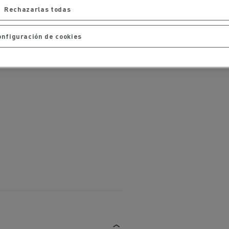
iento de
de flotas
Saneamiento alcantarillado
Rechazarlas todas
onfiguración de cookies
ateriales