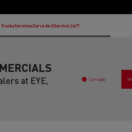
 Trucks
Servicios
Cerca de ti
Servicio 24/7
MERCIALS
lers at EYE,
Cerrado
Mo
Reclamaciones
Noticias
ult Trucks E-Tech T
rafic Red Edition
T-P Road
Renault Trucks E-Tech C
T X-64
Ren
s - Confort
Accesorios - Diseño
Acces
Únete a la Familia de 