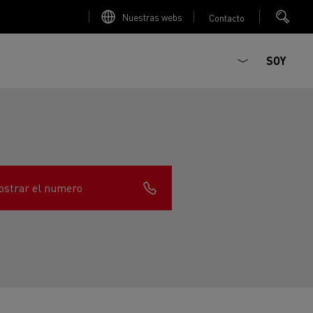
Nuestras webs
Contacto
SOY
strar el numero
ault Trucks E-Tech D
T-Selection
Renault Trucks E-Tech D
T 01 Racing
WIDE Eléctrico
orios - Seguridad
Accesorios - Optimización
Renault Trucks