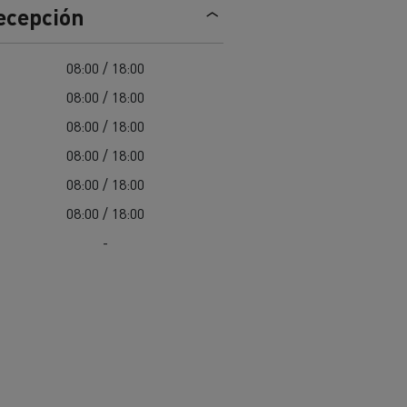
recepción
Nuestra oferta 100% electrica
08:00 / 18:00
08:00 / 18:00
teras en
Materiales de construcción de
carreteras en Francia
08:00 / 18:00
08:00 / 18:00
nault Trucks E-Tech
Master
08:00 / 18:00
08:00 / 18:00
-
Renault Trucks K
Renault Trucks C
¿Qué vehículo comercial es
al para
mejor para las empresas
n
Infraestructuras de carga
o
alimentarias?