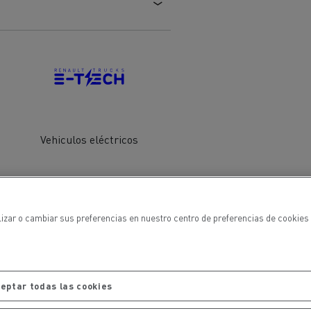
Vehiculos eléctricos
ehículos
Transporte de mercancías
rucks
lizar o cambiar sus preferencias en nuestro centro de preferencias de cookies 
 actividad
Transporte eficaz de sus
mercancías
eptar todas las cookies
Formación del
Optifleet portal
personal de gestión