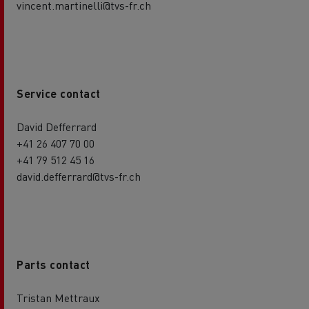
vincent.martinelli@tvs-fr.ch
Service contact
David Defferrard
+41 26 407 70 00
+41 79 512 45 16
david.defferrard@tvs-fr.ch
Parts contact
Tristan Mettraux