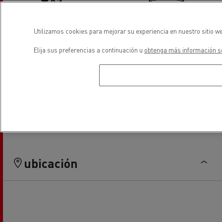
Utilizamos cookies para mejorar su experiencia en nuestro sitio we
Servicio de neumáticos
Sustitución de lunas
Elija sus preferencias a continuación u
obtenga más información so
Aire Acondicionado
Reparación de carrocerias
ubicación