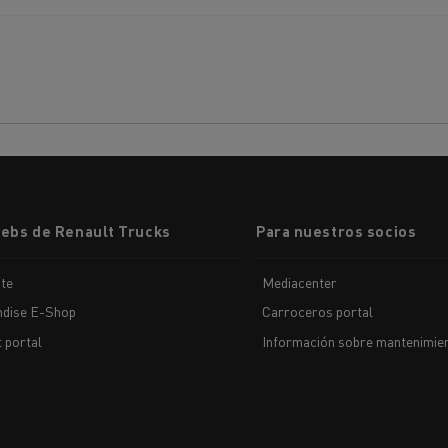
cios de emergencia y
Operación de mantenim
eros
carreteras
ción de
Map ToolBox
ctores
Movimiento de tierras
Transporte de m
webs de Renault Trucks
Para nuestros socios
n?
te
Mediacenter
dise E-Shop
Carroceros portal
t portal
Información sobre mantenimien