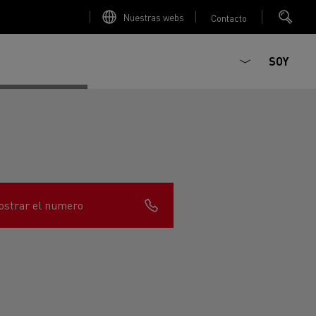
Nuestras webs
Contacto
SOY
strar el numero
ault Trucks E-Tech D
Renault Trucks E-Tech D
T-Selection
T 01 Racing
WIDE Eléctrico
orios - Seguridad
Accesorios - Optimización
Renault Trucks