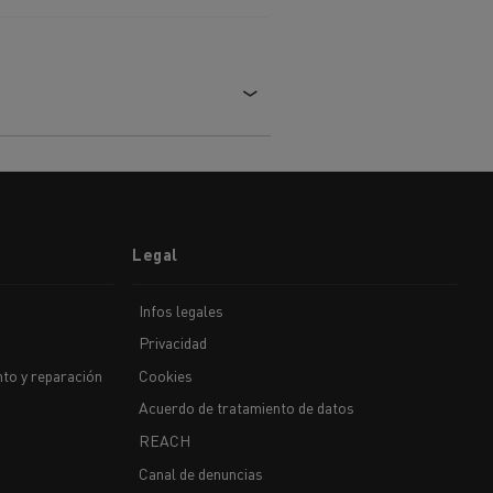
iento de
de flotas
Saneamiento alcantarillado
ateriales
Legal
Infos legales
Privacidad
to y reparación
Cookies
Acuerdo de tratamiento de datos
REACH
Canal de denuncias