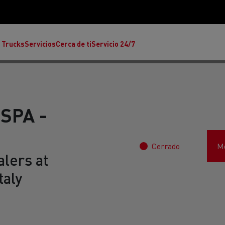
 Trucks
Servicios
Cerca de ti
Servicio 24/7
SPA -
Cerrado
Mo
Reclamaciones
lers at
taly
Noticias
ult Trucks E-Tech T
Renault Trucks E-Tech C
Ren
rafic Red Edition
T-P Road
T X-64
s - Confort
Accesorios - Diseño
Acces
Únete a la Familia de 