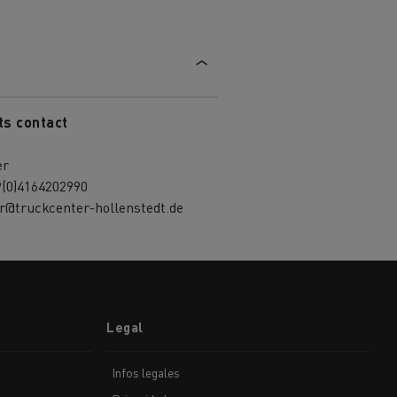
ts contact
er
9(0)4164202990
r@truckcenter-hollenstedt.de
Legal
Infos legales