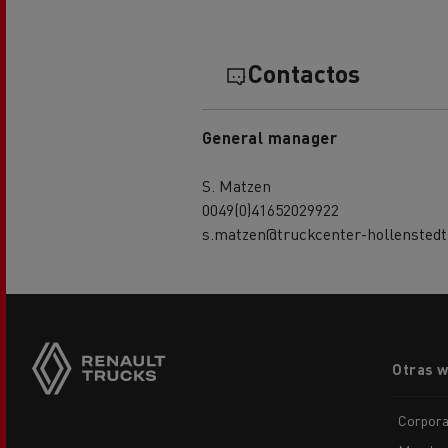
Contactos
General manager
S. Matzen
0049(0)41652029922
s.matzen@truckcenter-hollenstedt
Footer
Otras 
menu
Corpora