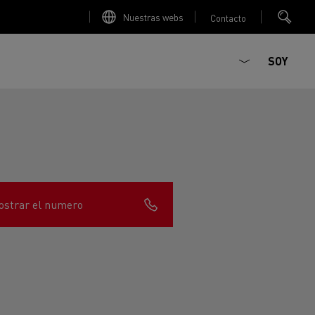
Nuestras webs
Contacto
SOY
strar el numero
ault Trucks E-Tech D
T-Selection
Renault Trucks E-Tech D
T 01 Racing
WIDE Eléctrico
orios - Seguridad
Accesorios - Optimización
Renault Trucks