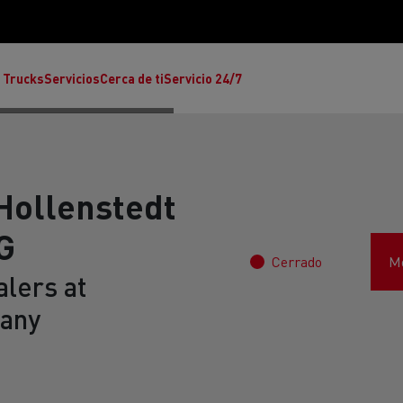
 Trucks
Servicios
Cerca de ti
Servicio 24/7
Hollenstedt
G
Cerrado
Mo
Reclamaciones
lers at
many
Noticias
ult Trucks E-Tech T
rafic Red Edition
T-P Road
Renault Trucks E-Tech C
T X-64
Ren
s - Confort
Accesorios - Diseño
Acces
Únete a la Familia de 