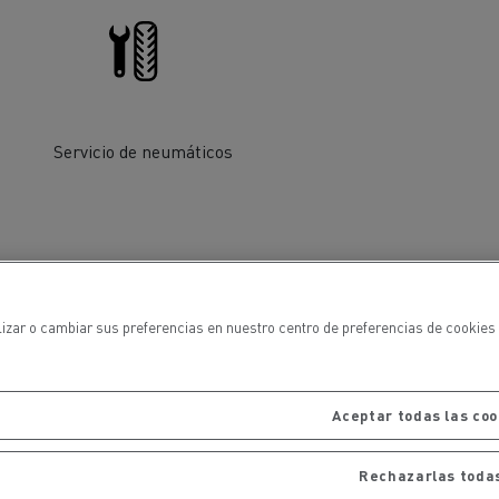
iento de
de flotas
Saneamiento alcantarillado
Servicio de neumáticos
ateriales
lizar o cambiar sus preferencias en nuestro centro de preferencias de cookies 
Aceptar todas las coo
Rechazarlas toda