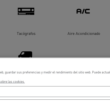
cios de emergencia y
Operación de mantenim
eros
carreteras
ción de
Map ToolBox
ctores
Tacógrafos
Aire Acondicionado
Movimiento de tierras
Transporte de m
n?
eb, guardar sus preferencias y medir el rendimiento del sitio web. Puede actua
Distribución de vehiculos
obre las cookies.
industriales ligeros