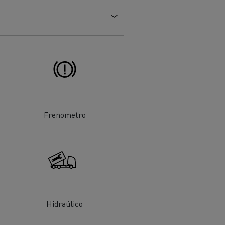
Frenometro
ehículos
Transporte de mercancías
rucks
 actividad
Transporte eficaz de sus
mercancías
Hidraúlico
Formación del
Optifleet portal
personal de gestión