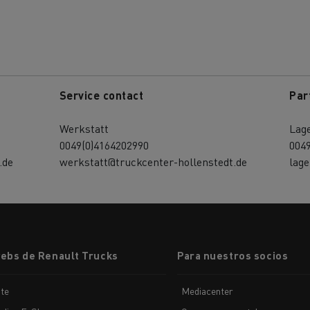
Service contact
Par
Werkstatt
Lag
0049(0)4164202990
004
.de
werkstatt@truckcenter-hollenstedt.de
lage
webs de Renault Trucks
Para nuestros socios
te
Mediacenter