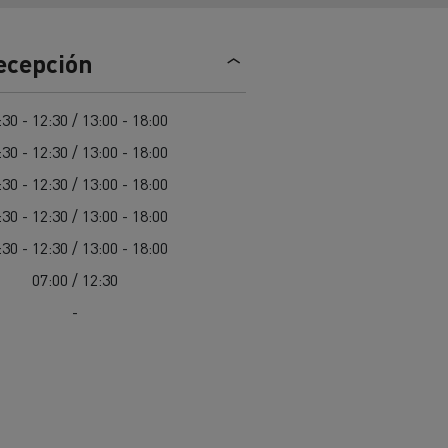
Nuestra oferta 100% electrica
recepción
teras en
Materiales de construcción de
:30 - 12:30 / 13:00 - 18:00
carreteras en Francia
:30 - 12:30 / 13:00 - 18:00
nault Trucks E-Tech
:30 - 12:30 / 13:00 - 18:00
Master
:30 - 12:30 / 13:00 - 18:00
:30 - 12:30 / 13:00 - 18:00
07:00 / 12:30
-
Renault Trucks K
Renault Trucks C
¿Qué vehículo comercial es
al para
mejor para las empresas
n
Infraestructuras de carga
o
alimentarias?