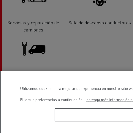
Servicios y reparación de
Sala de descanso conductores
camiones
Servicios y reparación de
vehiculos industriales ligeros
Utilizamos cookies para mejorar su experiencia en nuestro sitio we
Elija sus preferencias a continuación u
obtenga más información so
ubicación