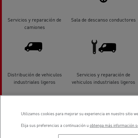
Servicios y reparación de
Sala de descanso conductores
camiones
Distribución de vehiculos
Servicios y reparación de
industriales ligeros
vehiculos industriales ligeros
Utilizamos cookies para mejorar su experiencia en nuestro sitio we
Elija sus preferencias a continuación u
obtenga más información so
Financiación
Vehiculos eléctricos