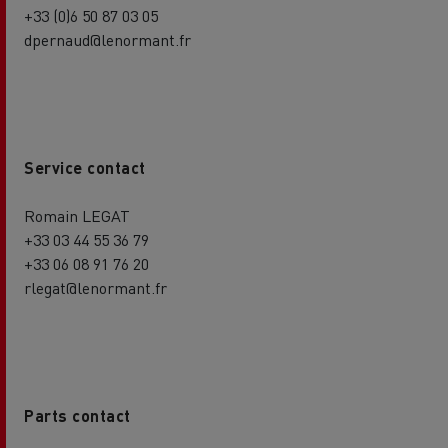
+33 (0)6 50 87 03 05
dpernaud@lenormant.fr
Service contact
Romain LEGAT
+33 03 44 55 36 79
+33 06 08 91 76 20
rlegat@lenormant.fr
Parts contact