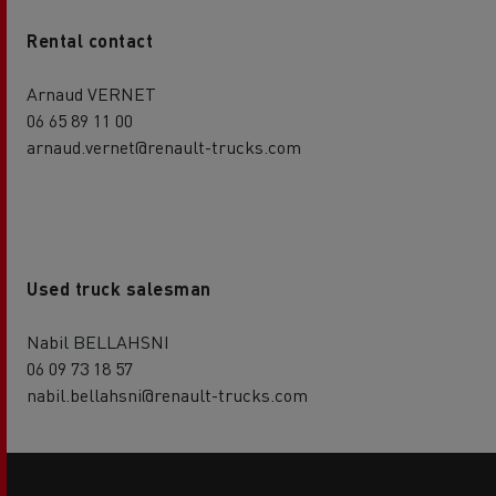
Rental contact
Arnaud VERNET
06 65 89 11 00
arnaud.vernet@renault-trucks.com
Used truck salesman
Nabil BELLAHSNI
06 09 73 18 57
nabil.bellahsni@renault-trucks.com