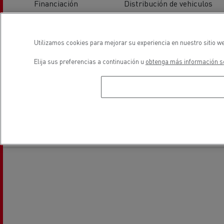
Financiación
Distribución de vehiculos
industriales ligeros
Utilizamos cookies para mejorar su experiencia en nuestro sitio we
Elija sus preferencias a continuación u
obtenga más información so
Vehiculos eléctricos
Reserve una cita
ubicación