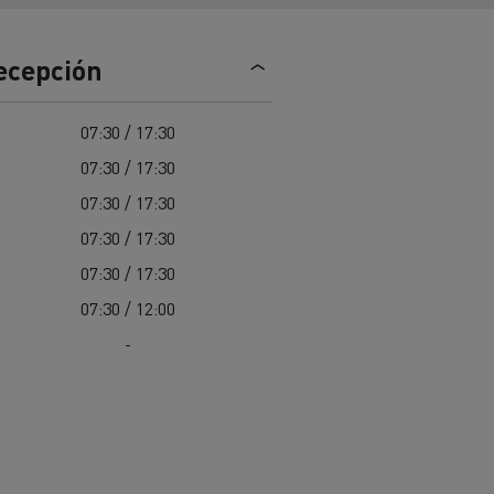
Nuestra oferta 100% electrica
recepción
teras en
Materiales de construcción de
07:30 / 17:30
carreteras en Francia
07:30 / 17:30
nault Trucks E-Tech
07:30 / 17:30
Master
07:30 / 17:30
07:30 / 17:30
07:30 / 12:00
-
Renault Trucks K
Renault Trucks C
¿Qué vehículo comercial es
al para
mejor para las empresas
n
Infraestructuras de carga
o
alimentarias?