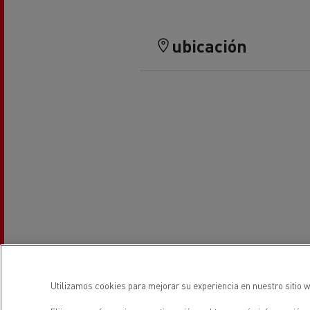
Equipamiento para
Servi
ayuntamientos
bomb
ubicación
Forma
condu
Recogida de residuos
Servicio 24/7
Nuestra visión
Energías para la descarbonización
¿Qué energía es la adecuada para mi negocio?
Transporte de hormigón
¿Qué energía alternativa elegir para su camió
Renault Trucks reduce las emisiones de CO2
Eficacia del combustible
El sueño del ingeniero
Diseño: la revolución del camión eléctrico
Utilizamos cookies para mejorar su experiencia en nuestro sitio w
Ventajas del leasing de camiones eléctricos