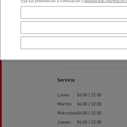
Elija sus preferencias a continuación u
obtenga más información s
El Grupo Delanchy
Guerlain
Feldschlösschen - Carlsberg
Horarios
Servicio
Lunes
06:00 / 22:00
Martes
06:00 / 22:00
Miércoles
06:00 / 22:00
Jueves
06:00 / 22:00