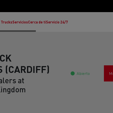
 Trucks
Servicios
Cerca de ti
Servicio 24/7
UCK
 (CARDIFF)
Abierto
Mo
Reclamaciones
lers at
Kingdom
Noticias
ult Trucks E-Tech T
rafic Red Edition
T-P Road
Renault Trucks E-Tech C
T X-64
Ren
s - Confort
Accesorios - Diseño
Acces
Únete a la Familia de 