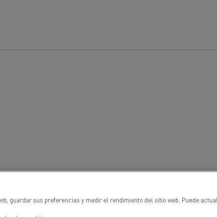
cios de emergencia y
Operación de mantenim
eros
carreteras
ción de
Map ToolBox
ctores
Movimiento de tierras
Transporte de m
n?
eb, guardar sus preferencias y medir el rendimiento del sitio web. Puede actua