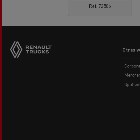
Ref: 72506
Footer
Otras 
menu
Corpora
Merchan
Optiflee