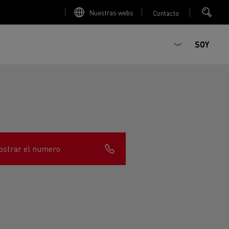
Nuestras webs
Contacto
SOY
strar el numero
ault Trucks E-Tech D
T-Selection
Renault Trucks E-Tech D
T 01 Racing
WIDE Eléctrico
orios - Seguridad
Accesorios - Optimización
Renault Trucks