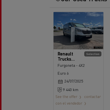
Renault
Selection
Trucks
Trafic 145
Furgoneta - 4X2
Euro 6
24/07/2025
9 440 km
See the offer
contactar
con el vendedor