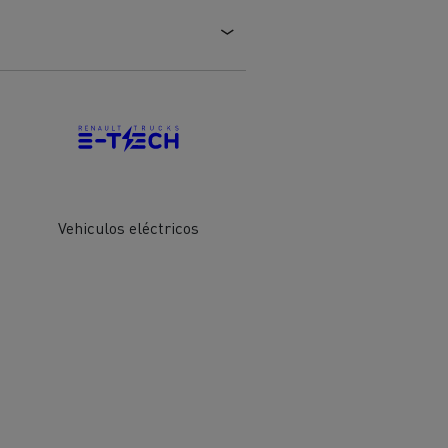
Vehiculos eléctricos
ehículos
Transporte de mercancías
rucks
 actividad
Transporte eficaz de sus
mercancías
Formación del
Optifleet portal
personal de gestión