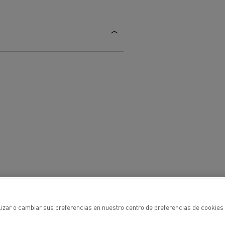
iento de
de flotas
Saneamiento alcantarillado
ateriales
lizar o cambiar sus preferencias en nuestro centro de preferencias de cookies 