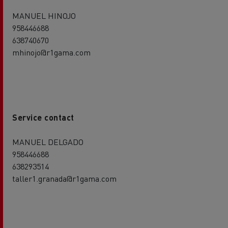
MANUEL HINOJO
958446688
638740670
mhinojo@r1gama.com
Service contact
MANUEL DELGADO
958446688
638293514
taller1.granada@r1gama.com