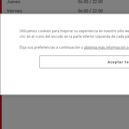
Jueves
06:00 / 22:00
Viernes
06:00 / 22:00
Sábado
08:00 / 12:00
Domingo
-
Utilizamos cookies para mejorar su experiencia en nuestro sitio w
clic en el icono del escudo en la parte inferior izquierda de cada pá
Elija sus preferencias a continuación u
obtenga más información so
ubicación
Aceptar to