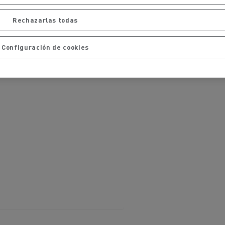
iento de
de flotas
Saneamiento alcantarillado
Rechazarlas todas
Configuración de cookies
ateriales