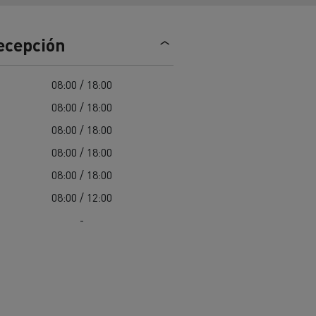
Nuestra oferta 100% electrica
recepción
teras en
Materiales de construcción de
08:00 / 18:00
carreteras en Francia
08:00 / 18:00
nault Trucks E-Tech
08:00 / 18:00
Master
08:00 / 18:00
08:00 / 18:00
08:00 / 12:00
-
Renault Trucks K
Renault Trucks C
¿Qué vehículo comercial es
al para
mejor para las empresas
n
Infraestructuras de carga
o
alimentarias?