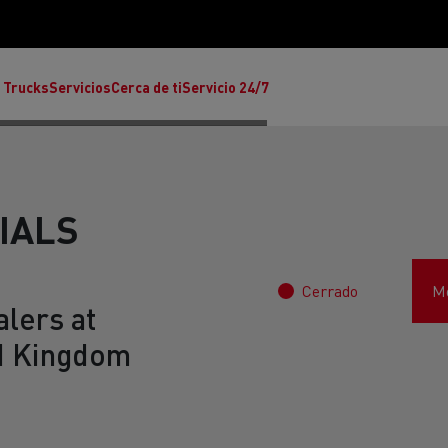
 Trucks
Servicios
Cerca de ti
Servicio 24/7
IALS
Cerrado
Mo
Reclamaciones
lers at
d Kingdom
Noticias
ult Trucks E-Tech T
rafic Red Edition
T-P Road
Renault Trucks E-Tech C
T X-64
Ren
s - Confort
Accesorios - Diseño
Acces
Únete a la Familia de 