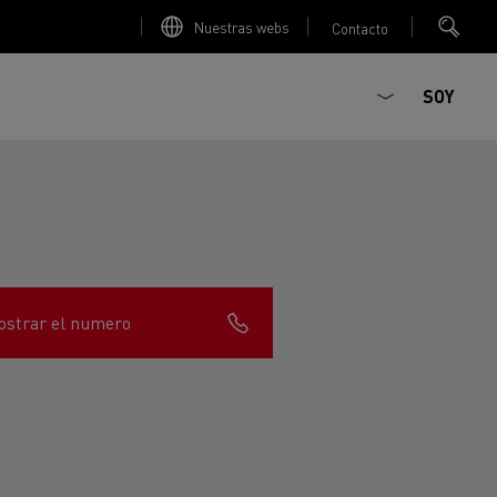
Nuestras webs
Contacto
SOY
strar el numero
ault Trucks E-Tech D
T-Selection
Renault Trucks E-Tech D
T 01 Racing
WIDE Eléctrico
orios - Seguridad
Accesorios - Optimización
Renault Trucks