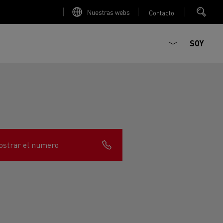
Nuestras webs
Contacto
SOY
strar el numero
ault Trucks E-Tech D
T-Selection
Renault Trucks E-Tech D
T 01 Racing
WIDE Eléctrico
orios - Seguridad
Accesorios - Optimización
Renault Trucks