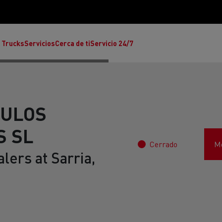
 Trucks
Servicios
Cerca de ti
Servicio 24/7
CULOS
S SL
Cerrado
Mo
Reclamaciones
lers at Sarria,
Noticias
ult Trucks E-Tech T
rafic Red Edition
T-P Road
Renault Trucks E-Tech C
T X-64
Ren
s - Confort
Accesorios - Diseño
Acces
Únete a la Familia de 