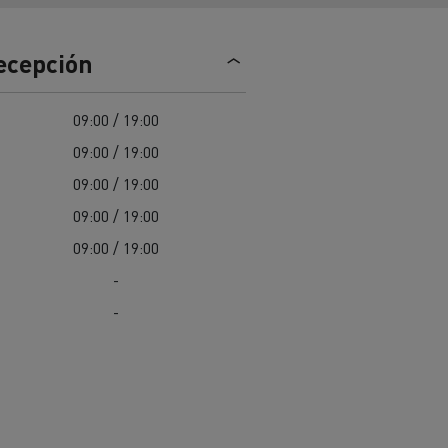
Nuestra oferta 100% electrica
recepción
teras en
Materiales de construcción de
09:00 / 19:00
carreteras en Francia
09:00 / 19:00
nault Trucks E-Tech
09:00 / 19:00
Master
09:00 / 19:00
09:00 / 19:00
-
-
Renault Trucks K
Renault Trucks C
¿Qué vehículo comercial es
al para
mejor para las empresas
n
Infraestructuras de carga
o
alimentarias?