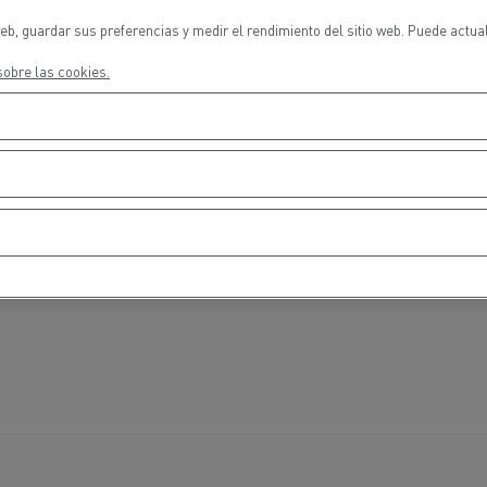
cios de emergencia y
Operación de mantenim
eros
carreteras
eb, guardar sus preferencias y medir el rendimiento del sitio web. Puede actua
obre las cookies.
ción de
Map ToolBox
ctores
Movimiento de tierras
Transporte de m
n?