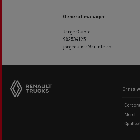
General manager
Jorge Quinte
982534125
jorgequinte@quinte.es
Footer
Otras 
menu
Corpora
Merchan
Optiflee