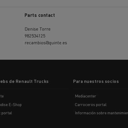
Parts contact
Denise Torre
982534125
recambios@quinte.es
webs de Renault Trucks
Para nuestros socios
te
Mediacenter
dise E-Shop
Carroceros portal
t portal
Información sobre mantenimien