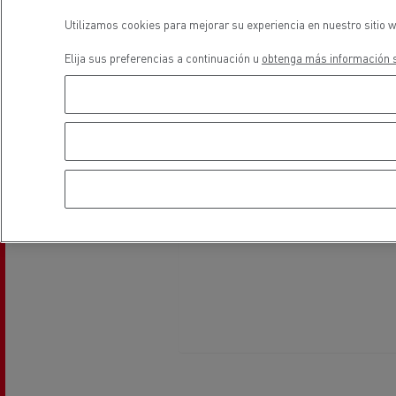
Equipamiento para
Servi
ayuntamientos
bomb
Utilizamos cookies para mejorar su experiencia en nuestro sitio w
Elija sus preferencias a continuación u
obtenga más información s
Forma
condu
Recogida de residuos
Servicio 24/7
Nuestra visión
Energías para la descarbonización
¿Qué energía es la adecuada para mi negocio?
Transporte de hormigón
¿Qué energía alternativa elegir para su camió
Renault Trucks reduce las emisiones de CO2
Eficacia del combustible
El sueño del ingeniero
Diseño: la revolución del camión eléctrico
Ventajas del leasing de camiones eléctricos