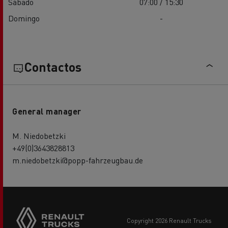
Sábado
07:00 / 15:30
Domingo
-
Contactos
General manager
M. Niedobetzki
+49(0)3643828813
m.niedobetzki@popp-fahrzeugbau.de
copyright 2026 Renault Trucks