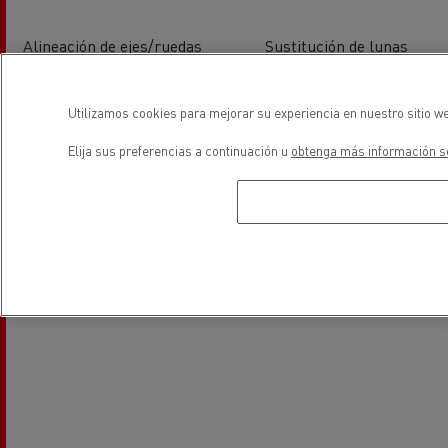
Alineación de ejes/ruedas
Sustitución de lunas
Utilizamos cookies para mejorar su experiencia en nuestro sitio we
Elija sus preferencias a continuación u
obtenga más información so
Aire Acondicionado
Vehiculos eléctricos
ubicación