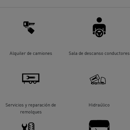
cto medioambiental de las
Optimizar la entrega
rías
enault Trucks D
Renault Trucks D Wide
ampañas de mantenimiento
Alquiler de camiones
Sala de descanso conductores
Transporte de palés
Transporte de v
Economía circular
Piezas Renault T
Soluciones para la
Transporte de madera
de minería
Servicios y reparación de
Hidraúlico
remolques
e servicios y
Gestión de flotas y
bilidad
energía