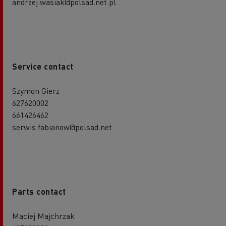
andrzej.wasiak@polsad.net.pl
Service contact
Szymon Gierz
627620002
661426462
serwis.fabianow@polsad.net
Parts contact
Maciej Majchrzak