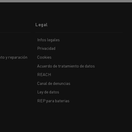
iento de
de flotas
Saneamiento alcantarillado
Legal
Infos legales
Privacidad
to y reparación
Cookies
ateriales
Acuerdo de tratamiento de datos
REACH
Canal de denuncias
Ley de datos
REP para baterias