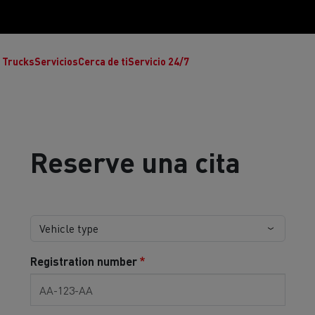
 Trucks
Servicios
Cerca de ti
Servicio 24/7
Reserve una cita
Reclamaciones
Noticias
Registration number
ult Trucks E-Tech T
Renault Trucks E-Tech C
Ren
rafic Red Edition
T-P Road
T X-64
s - Confort
Accesorios - Diseño
Acces
Únete a la Familia de 