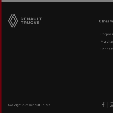
Equipamiento para
Servi
ayuntamientos
bomb
Footer
Forma
Otras 
menu
condu
Recogida de residuos
Corpora
Servicio 24/7
Merchan
Nuestra visión
Energías para la descarbonización
Optiflee
¿Qué energía es la adecuada para mi negocio?
Transporte de hormigón
¿Qué energía alternativa elegir para su camió
Renault Trucks reduce las emisiones de CO2
Eficacia del combustible
El sueño del ingeniero
Diseño: la revolución del camión eléctrico
Ventajas del leasing de camiones eléctricos
copyright 2026 Renault Trucks