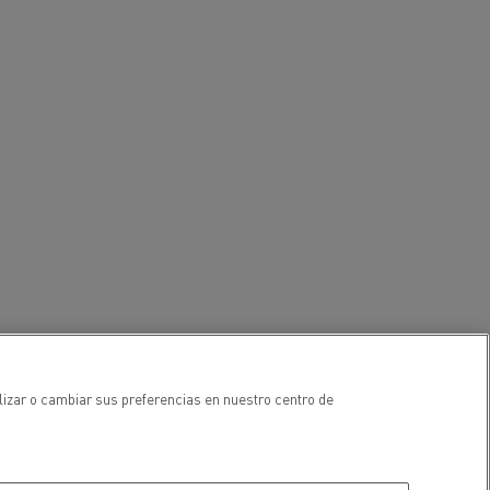
Nuestra oferta 100% electrica
teras en
Materiales de construcción de
carreteras en Francia
nault Trucks E-Tech
Master
Renault Trucks K
Renault Trucks C
lizar o cambiar sus preferencias en nuestro centro de
¿Qué vehículo comercial es
al para
mejor para las empresas
n
Infraestructuras de carga
o
alimentarias?