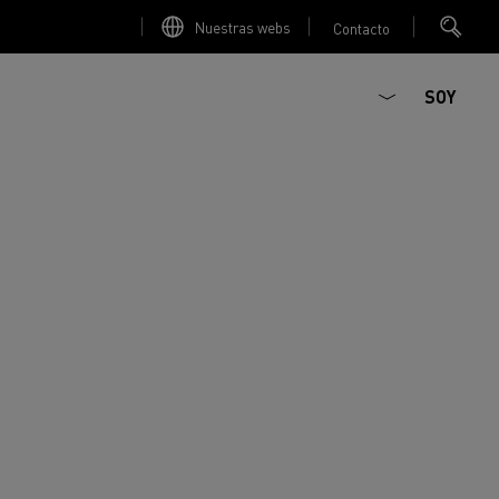
Nuestras webs
Contacto
SOY
ault Trucks E-Tech D
Renault Trucks E-Tech D
T-Selection
T 01 Racing
WIDE Eléctrico
orios - Seguridad
Accesorios - Optimización
Renault Trucks