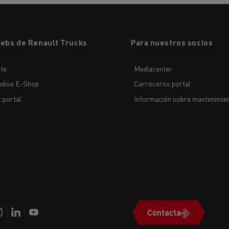
cios de emergencia y
Operación de mantenim
eros
carreteras
ción de
webs de Renault Trucks
Para nuestros socios
Map ToolBox
ctores
te
Mediacenter
dise E-Shop
Carroceros portal
t portal
Información sobre mantenimien
Movimiento de tierras
Transporte de m
n?
Contacta