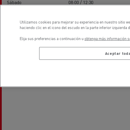
Sábado
08:00 / 12:30
Domingo
-
Utilizamos cookies para mejorar su experiencia en nuestro sitio w
haciendo clic en el icono del escudo en la parte inferior izquierda 
ubicación
Elija sus preferencias a continuación u
obtenga más información so
Aceptar toda