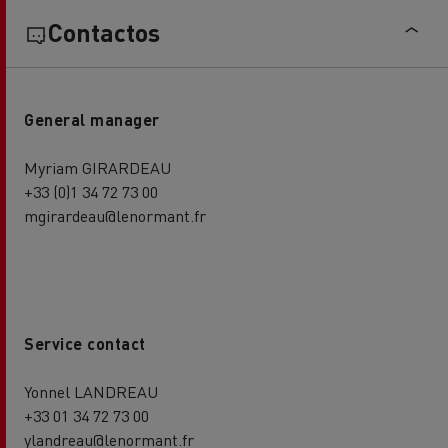
Contactos
General manager
Myriam GIRARDEAU
+33 (0)1 34 72 73 00
mgirardeau@lenormant.fr
Service contact
Yonnel LANDREAU
+33 01 34 72 73 00
ylandreau@lenormant.fr