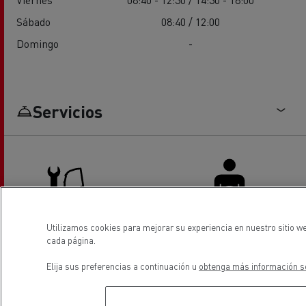
Sábado
08:40 / 12:00
Domingo
-
Servicios
Utilizamos cookies para mejorar su experiencia en nuestro sitio we
cada página.
Servicios y reparación de
Sala de descanso conductores
camiones
Elija sus preferencias a continuación u
obtenga más información so