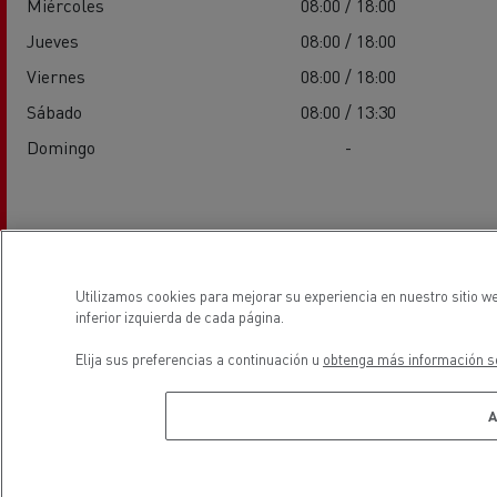
Miércoles
08:00 / 18:00
Jueves
08:00 / 18:00
Viernes
08:00 / 18:00
Sábado
08:00 / 13:30
Domingo
-
Servicios
Utilizamos cookies para mejorar su experiencia en nuestro sitio w
inferior izquierda de cada página.
Elija sus preferencias a continuación u
obtenga más información so
A
Vehiculos eléctricos